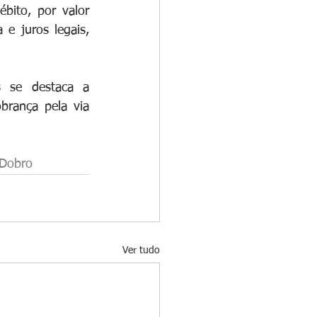
ito, por valor 
 juros legais, 
 se destaca a 
brança pela via 
mDobro
Ver tudo