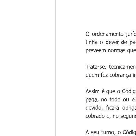
O ordenamento juríd
tinha o dever de pa
preveem normas que v
Trata-se, tecnicame
quem fez cobrança i
Assim é que o Código
paga, no todo ou em
devido, ficará obr
cobrado e, no segund
A seu turno, o Códig