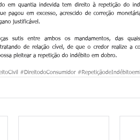
o em quantia indevida tem direito à repetição do indéb
ue pagou em excesso, acrescido de correção monetária e
ano justificável.
nças sutis entre ambos os mandamentos, das quais
ratando de relação cível, de que o credor realize a co
possa pleitear a repetição do indébito em dobro.
itoCivil
#DireitodoConsumidor
#RepetiçãodeIndébitoe