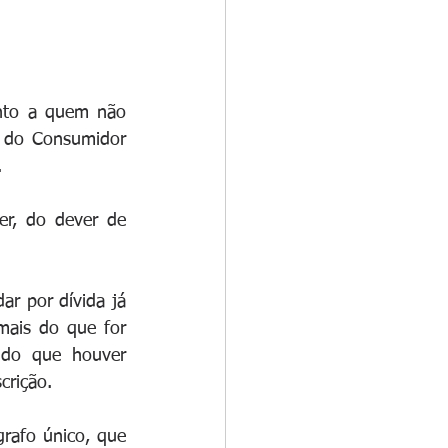
nto a quem não 
 do Consumidor 
.
r, do dever de 
r por dívida já 
ais do que for 
 do que houver 
crição.
rafo único, que 