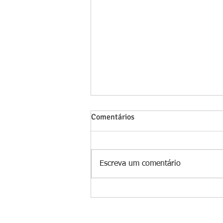
Comentários
Escreva um comentário
Juíza determina desvinculação
de veículo e protege antigo
proprietário de débitos futuros