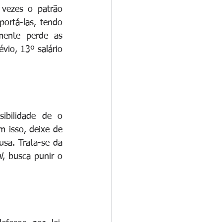
vezes o patrão 
ortá-las, tendo 
ente perde as 
io, 13º salário 
ibilidade de o 
 isso, deixe de 
sa. Trata-se da 
l
, busca punir o 