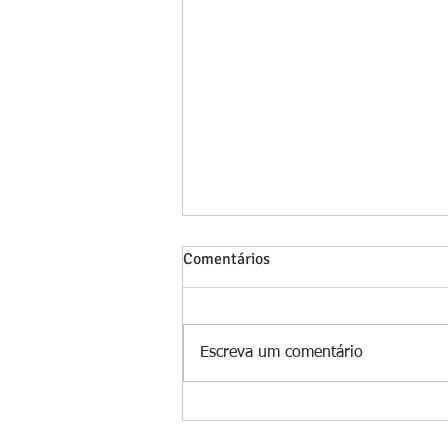
Comentários
Escreva um comentário
Juíza determina desvinculação
de veículo e protege antigo