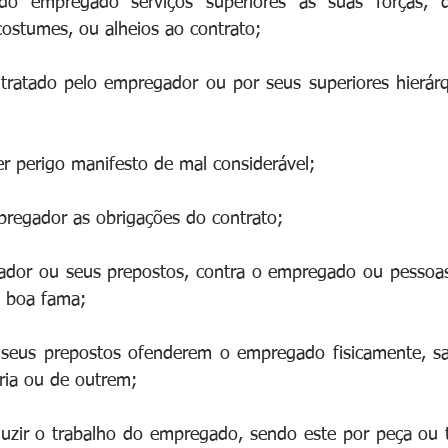
do empregado serviços superiores às suas forças, de
costumes, ou alheios ao contrato;
tratado pelo empregador ou por seus superiores hierárq
r perigo manifesto de mal considerável;
pregador as obrigações do contrato;
ador ou seus prepostos, contra o empregado ou pessoas 
e boa fama;
seus prepostos ofenderem o empregado fisicamente, sa
pria ou de outrem;
uzir o trabalho do empregado, sendo este por peça ou t