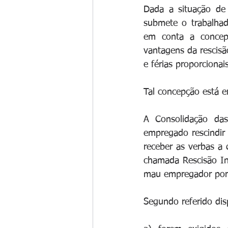
Dada a situação de
submete o trabalhado
em conta a concepç
vantagens da rescisã
e férias proporcion
Tal concepção está e
A Consolidação das
empregado rescindir
receber as verbas a 
chamada Rescisão In
mau empregador por n
Segundo referido disp