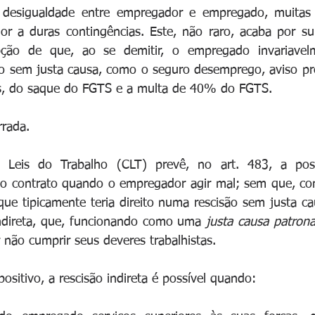
 desigualdade entre empregador e empregado, muitas 
r a duras contingências. Este, não raro, acaba por sup
ão de que, ao se demitir, o empregado invariavelm
o sem justa causa, como o seguro desemprego, aviso prév
ais, do saque do FGTS e a multa de 40% do FGTS.
rrada.
 Leis do Trabalho (CLT) prevê, no art. 483, a poss
 o contrato quando o empregador agir mal; sem que, com
que tipicamente teria direito numa rescisão sem justa cau
direta, que, funcionando como uma 
justa causa patrona
ão cumprir seus deveres trabalhistas. 
ositivo, a rescisão indireta é possível quando: