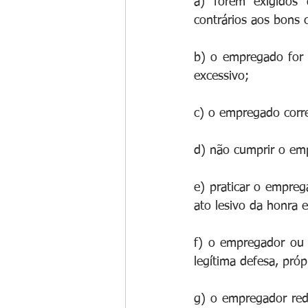
a) forem exigidos 
contrários aos bons 
b) o empregado for 
excessivo;
c) o empregado corre
d) não cumprir o em
e) praticar o empreg
ato lesivo da honra 
f) o empregador ou 
legítima defesa, pró
g) o empregador red