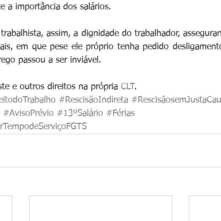
e a importância dos salários.
o trabalhista, assim, a dignidade do trabalhador, asseguran
ais, em que pese ele próprio tenha pedido desligamento
go passou a ser inviável.
te e outros direitos na própria 
CLT
.
eitodoTrabalho
#RescisãoIndireta
#RescisãosemJustaCau
#AvisoPrévio
#13ºSalário
#Férias
orTempodeServiçoFGTS