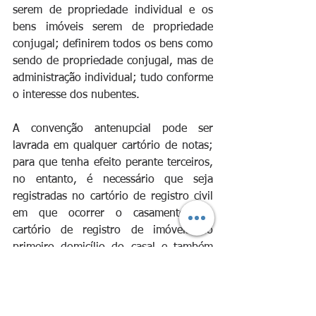
serem de propriedade individual e os 
bens imóveis serem de propriedade 
conjugal; definirem todos os bens como 
sendo de propriedade conjugal, mas de 
administração individual; tudo conforme 
o interesse dos nubentes.
A convenção antenupcial pode ser 
lavrada em qualquer cartório de notas; 
para que tenha efeito perante terceiros, 
no entanto, é necessário que seja 
registradas no cartório de registro civil 
em que ocorrer o casamento, no 
cartório de registro de imóveis do 
primeiro domicílio do casal e também 
averbado em todas as matrículas dos 
bens imóveis que o casal adquirir.
#DireitoPrivado
#DireitodeFamília