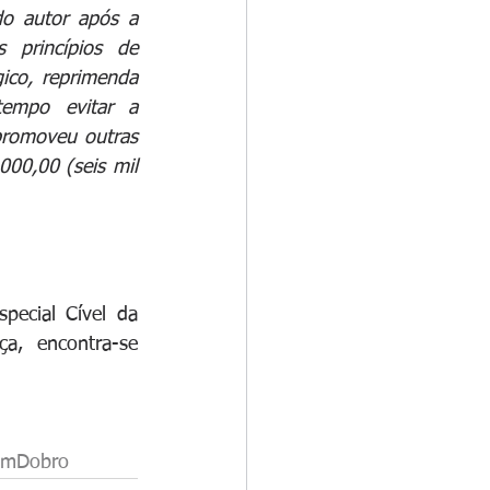
do autor após a 
princípios de 
ico, reprimenda 
empo evitar a 
promoveu outras 
00,00 (seis mil 
ecial Cível da 
, encontra-se 
emDobro