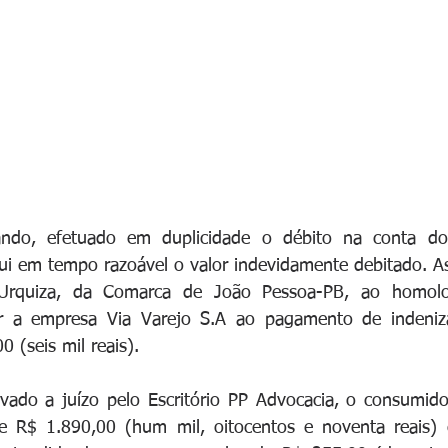
do, efetuado em duplicidade o débito na conta do 
tui em tempo razoável o valor indevidamente debitado. A
 Urquiza, da Comarca de João Pessoa-PB, ao homolog
r a empresa Via Varejo S.A ao pagamento de indeniz
 (seis mil reais).
evado a juízo pelo Escritório PP Advocacia, o consumid
de R$ 1.890,00 (hum mil, oitocentos e noventa reais) 