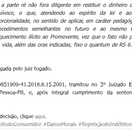
a parte ré não fora diligente em restituir o dinheiro 
ívoco, o que, atendendo ao espírito da lei e aos 
orcionalidade, no sentido de aplicar, em caráter pedagóg
rocedimentos semelhantes no futuro e ao mesmo t
iquecimento ilícito ao Promovente, vez que o fato não 
vida, além das oras indicadas, fixo o quantum de RS 6.0
gada pelo juiz togado.
851909-41.2018.8.15.2001, tramitou no 3º Juizado Esp
ssoa-PB, e, após integral cumprimento da sentença
decisão, clique 
aqui
.
eitodoConsumidor
#DanosMorais
#RepetiçãodeIndébito