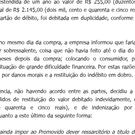
estendida de um ano ao valor de R$ 255,00 (duzentos
al de R$ 2.145,00 (dois mil, cento e quarenta e cinco re
cartão de débito, foi debitada em duplicidade, conform
no mesmo dia da compra, a empresa informou que faria
 sobressalente, coisa que não havia feito até o dia do
eses depois da compra; colocando o consumidor, pai
uação de grande dificuldade financeira. Por estas razõe
 por danos morais e a restituição do indébito em dobro.
cia, não havendo acordo entre as partes, decidiu a ju
idos de restituição do valor debitado indevidamente, 
e quarenta e cinco reais), e de indenização por 
anto a este último da seguinte forma: 
ainda impor ao Promovido dever ressarcitório a titulo d