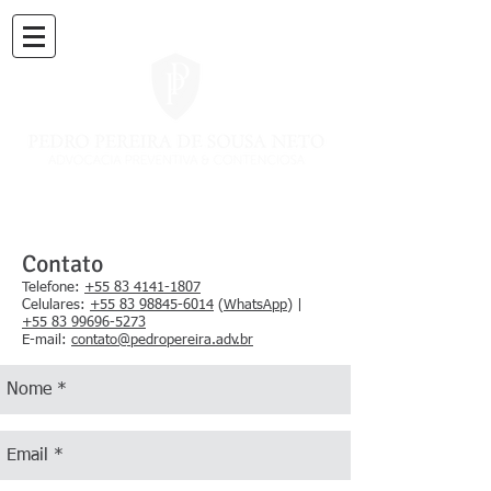
Contato
Telefone:
+55 83 4141-1807
Celulares:
+55 83 98845-6014
(
WhatsApp
) |
+55 83 99696-5273
​E-mail:
contato@pedropereira.adv.br