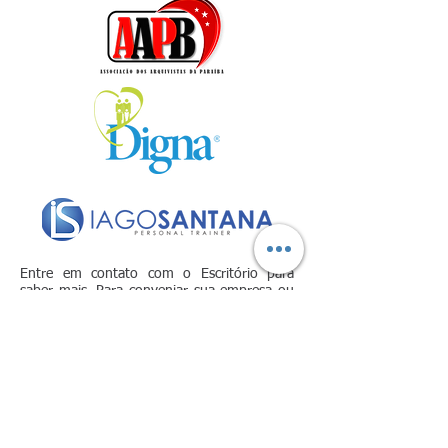
Entre em contato com o Escritório para
saber mais. Para conveniar sua empresa ou
sua instituição, clique
aqui
.
Av. Dom Pedro I, 392, Edf. Capital
Center, Sala 409, Centro, João Pessoa-
PB,
58.013-020
- Brasil