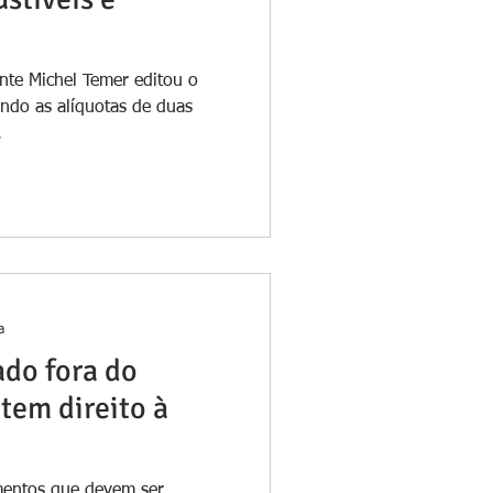
nte Michel Temer editou o
ndo as alíquotas de duas
.
a
do fora do
tem direito à
imentos que devem ser