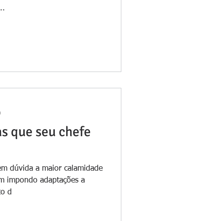
..
a
s que seu chefe
m dúvida a maior calamidade
vem impondo adaptações a
to d