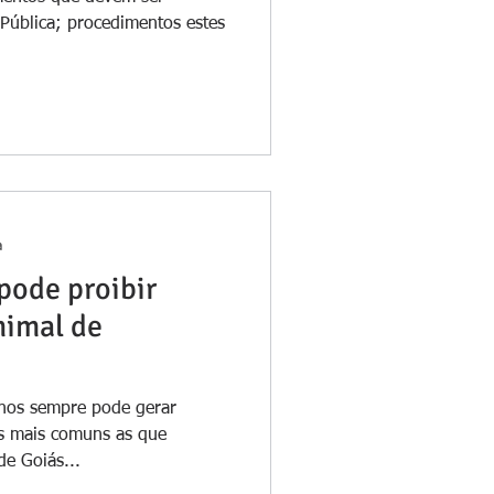
Pública; procedimentos estes
a
pode proibir
nimal de
inos sempre pode gerar
es mais comuns as que
de Goiás...