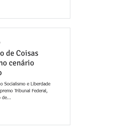
a
do de Coisas
no cenário
o
do Socialismo e Liberdade
premo Tribunal Federal,
 de...